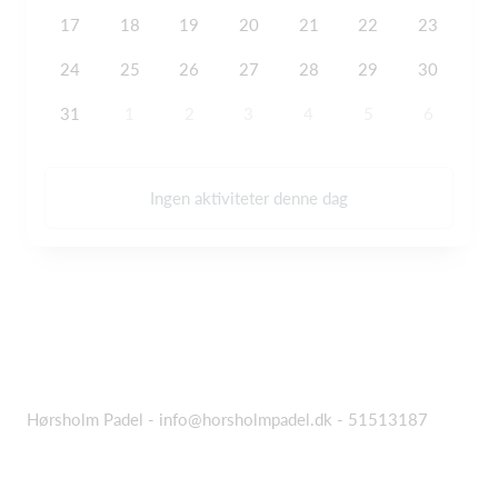
17
18
19
20
21
22
23
24
25
26
27
28
29
30
31
1
2
3
4
5
6
Ingen aktiviteter denne dag
Hørsholm Padel - info@horsholmpadel.dk - 51513187